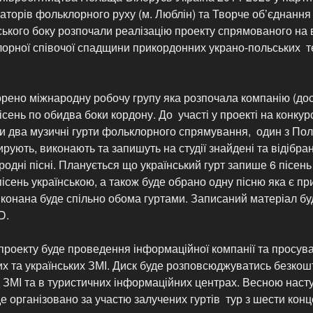
аторів фольклорного руху (м. Люблін) та Творче об’єднання 
нського боку розпочали реалізацію проекту спрямованого на
рної співочої спадщини прикордонних украно-польських те
рено міжнародну робочу групу яка розпочала компанію (до
сень по обидва боки кордону. До участі у проекті на конкур
и два музичні гурти фольклорного спрямування, один з Пол
ирують, виконають та запишуть на студії знайдені та відібра
одні пісні. Планується що український гурт запише 6 пісен
пісень українською, а також буде обрано одну пісню яка є п
конана буде спільно обома гуртами. Записаний матеріал бу
D.
проекту буде проведення інформаційної компанії та просув
их та українських ЗМІ. Диск буде розповсюджуватись безко
 ЗМІ та в туристичних інформаційних центрах. Весною насту
е організовано за участю залучених гуртів тур з шести конце