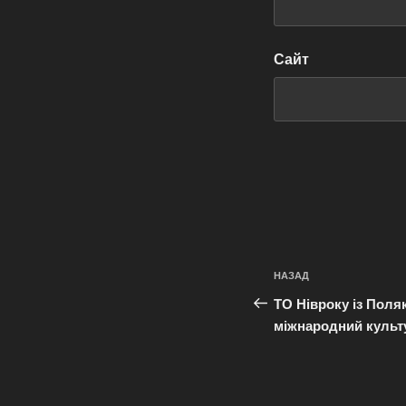
Сайт
Навігація
Попередній
НАЗАД
записів
запис:
ТО Нівроку із Поля
міжнародний культ