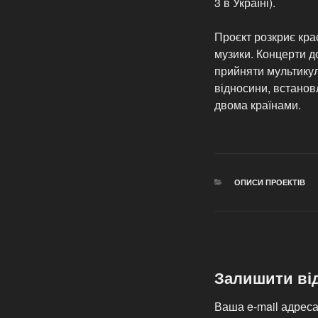
3 в Україні).
Проєкт розкриє кра
музики. Концерти д
прийняти мультикул
відносини, встанов
двома країнами.
КАТЕГОРІЇ
ОПИСИ ПРОЕКТІВ
Залишити ві
Ваша e-mail адрес