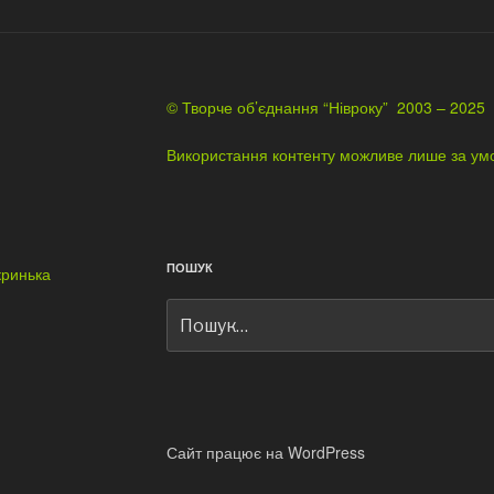
© Творче об’єднання “Нівроку” 2003 – 2025
Використання контенту можливе лише за ум
04406
ПОШУК
кринька
Пошук
за
запитом:
Сайт працює на WordPress