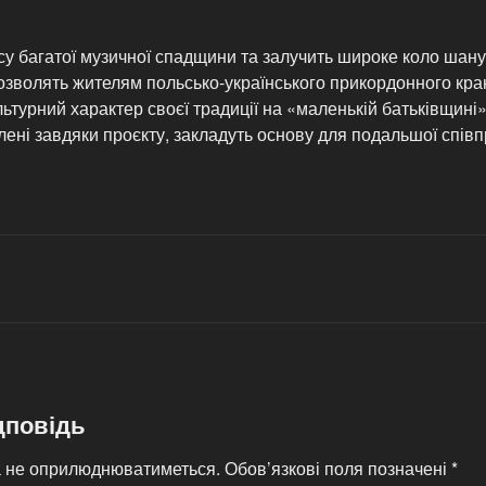
су багатої музичної спадщини та залучить широке коло шан
озволять жителям польсько-українського прикордонного краю
ьтурний характер своєї традиції на «маленькій батьківщині».
лені завдяки проєкту, закладуть основу для подальшої співп
дповідь
а не оприлюднюватиметься.
Обов’язкові поля позначені
*