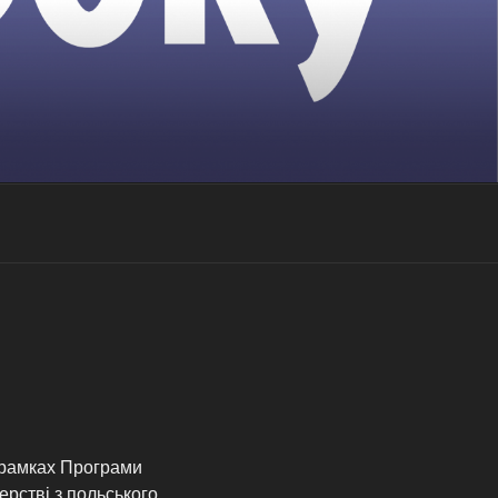
 рамках Програми
рстві з польського