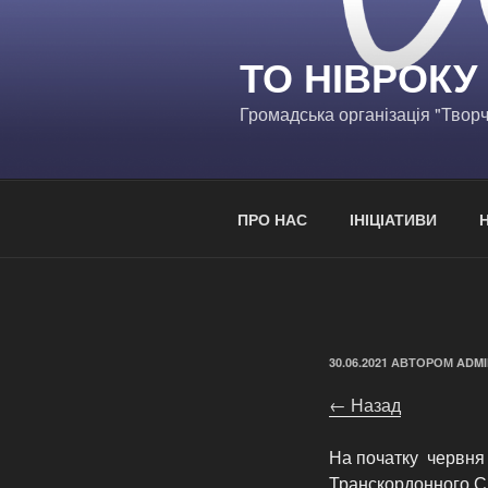
Перейти
до
ТО НІВРОКУ
вмісту
Громадська організація "Творч
ПРО НАС
ІНІЦІАТИВИ
ОПУБЛІКОВАНО
30.06.2021
АВТОРОМ
ADMI
← Назад
На початку червня
Транскордонного Сп