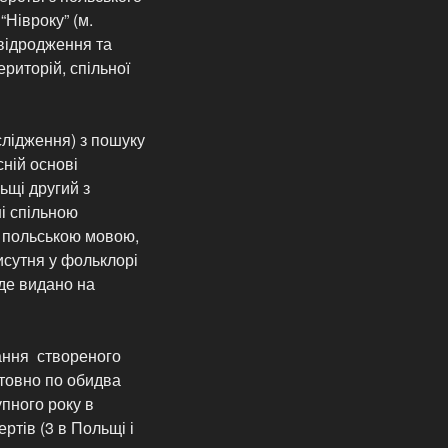
“Нівроку” (м.
 відродження та
риторій, спільної
слідження) з пошуку
сній основі
ьщі другий з
ні спільною
ь польською мовою,
рисутня у фольклорі
де видано на
ання створеного
штовно по обидва
пного року в
ртів (3 в Польщі і