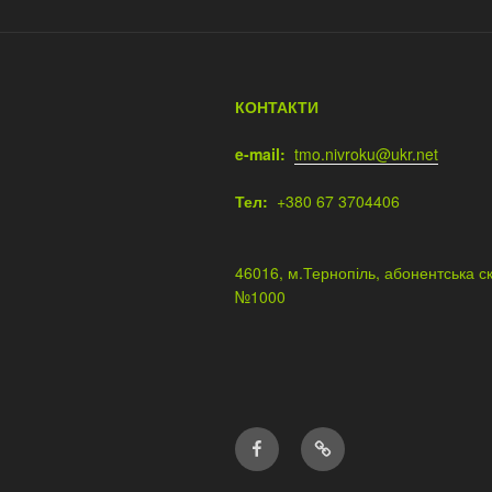
КОНТАКТИ
e-mail:
tmo.nivroku@ukr.net
Тел:
+380 67 37
46016, м.Тернопіль, абонентська с
№1000
Facebook
Email