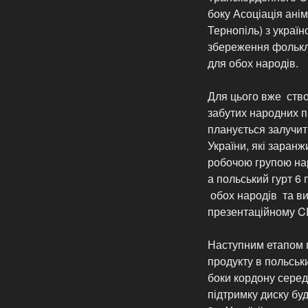
боку Асоціація анім
Тернопіль) з украї
збереження фолькло
для обох народів.
Для цього вже ство
забутих народних пі
планується залучит
України, які заранж
робочою групою нар
а польський гурт 6 
обох народів та ви
презентаційному C
Наступним етапом 
продукту в польськ
боки кордону серед
підтримку диску буд