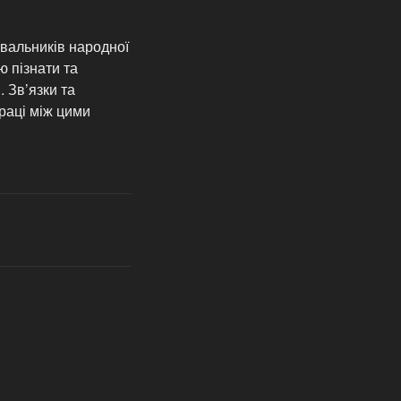
увальників народної
 пізнати та
 Зв’язки та
раці між цими