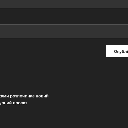
ками розпочинає новий
урний проєкт