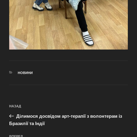
КАТЕГОРІЇ
НОВИНИ
Навігація
Попередній
НАЗАД
записів
запис:
Ділимося досвідом арт-терапії з волонтерам із
Бразилії та Індії
ВПЕРЕД