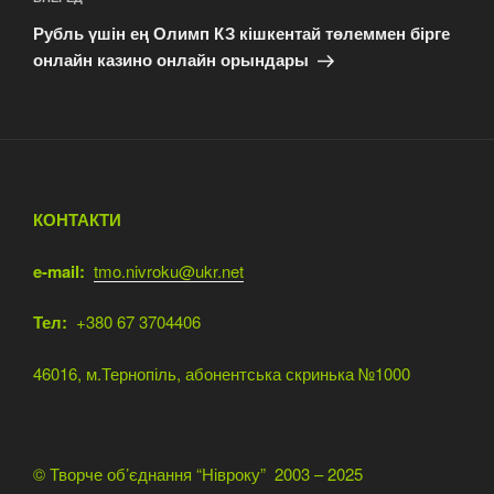
Наступний
запис
Рубль үшін ең Олимп КЗ кішкентай төлеммен бірге
онлайн казино онлайн орындары
КОНТАКТИ
e-mail:
tmo.nivroku@ukr.net
Тел:
+380 67 3704406
46016, м.Тернопіль, абонентська скринька №1000
© Творче об’єднання “Нівроку” 2003 – 2025