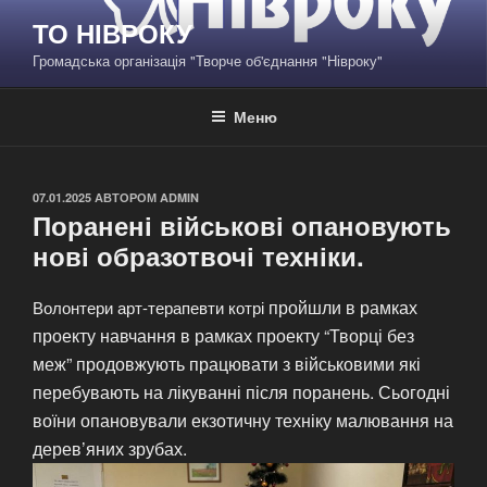
Перейти
ТО НІВРОКУ
до
Громадська організація "Творче об'єднання "Нівроку"
вмісту
Меню
ОПУБЛІКОВАНО
07.01.2025
АВТОРОМ
ADMIN
Поранені військові опановують
нові образотвочі техніки.
пройшли в рамках
Волонтери арт-терапевти котрі
проекту навчання в рамках проекту
“Творці без
меж”
продовжують працювати з військовими які
перебувають на лікуванні після поранень. Сьогодні
воїни опановували екзотичну техніку малювання на
дерев’яних зрубах.