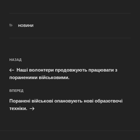
КАТЕГОРІЇ
НОВИНИ
Навігація
Попередній
НАЗАД
записів
запис:
Наші волонтери продовжують працювати з
пораненими військовими.
Наступний
ВПЕРЕД
запис
Поранені військові опановують нові образотвочі
техніки.