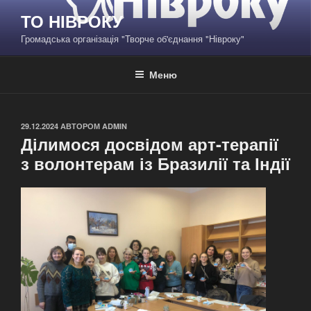
Перейти
ТО НІВРОКУ
до
Громадська організація "Творче об'єднання "Нівроку"
вмісту
Меню
ОПУБЛІКОВАНО
29.12.2024
АВТОРОМ
ADMIN
Ділимося досвідом арт-терапії
з волонтерам із Бразилії та Індії