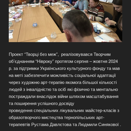
Проект “Творці без меж”, реалізовувався Творчим
об’єднанням “Нівроку” протягом серпня – жовтня 2024
р. за підтримки Українського культурного фонду та мав
на меті забезпечити можливість соціальної адаптації
через художню арт-терапію якомога більшої кількості
людей з інвалідністю та осіб які фізично та ментально
постраждали внаслідок війни шляхом масштабування
та поширення успішного досвіду
проведення спеціальних лікувальних майстер-класів з
образотворчого мистецтва тернопільських арт-
терапевтів Рустама Давлєтова та Людмили Синякової .