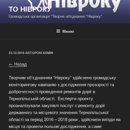
Перейти
ТО НІВРОКУ
до
Громадська організація "Творче об'єднання "Нівроку"
вмісту
Меню
ОПУБЛІКОВАНО
23.12.2018
АВТОРОМ
ADMIN
← Назад
Творчим об’єднанням “Нівроку” здійснено громадську
моніторингову кампанію з дослідження прозорості та
доброчесності проведення ремонтів доріг в
Тернопільській області. Експерти проекту
проаналізували закупівлі послуг з ремонту доріг
державного та місцевого значення Тернопільської
області за період 2016 – 2018 роки , здійснили виїзди на
місця та провели польові дослідження, а саме