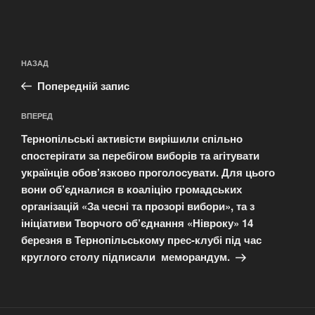
Навігація
Попередній
НАЗАД
записів
запис:
Попередній запис
Наступний
ВПЕРЕД
запис
Тернопільські активісти вирішили спільно
спостерігати за перебігом виборів та агітувати
українців обов’язково проголосувати. Для цього
вони об’єдналися в коаліцію громадських
організацій «За чесні та прозорі вибори», та з
ініціативи Творчого об’єднання «Нівроку» 14
березня в Тернопільському прес-клубі під час
круглого столу підписали меморандум.