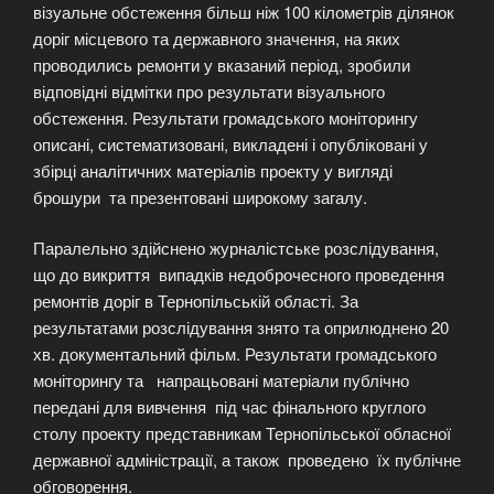
візуальне обстеження більш ніж 100 кілометрів ділянок
доріг місцевого та державного значення, на яких
проводились ремонти у вказаний період, зробили
відповідні відмітки про результати візуального
обстеження. Результати громадського моніторингу
описані, систематизовані, викладені і опубліковані у
збірці аналітичних матеріалів проекту у вигляді
брошури та презентовані широкому загалу.
Паралельно здійснено журналістське розслідування,
що до викриття випадків недоброчесного проведення
ремонтів доріг в Тернопільській області. За
результатами розслідування знято та оприлюднено 20
хв. документальний фільм. Результати громадського
моніторингу та напрацьовані матеріали публічно
передані для вивчення під час фінального круглого
столу проекту представникам Тернопільської обласної
державної адміністрації, а також проведено їх публічне
обговорення.