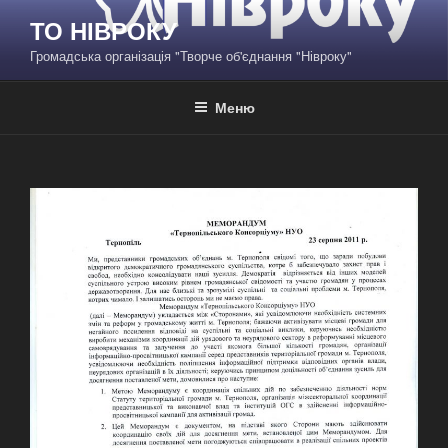
Перейти
ТО НІВРОКУ
до
Громадська організація "Творче об'єднання "Нівроку"
вмісту
Меню