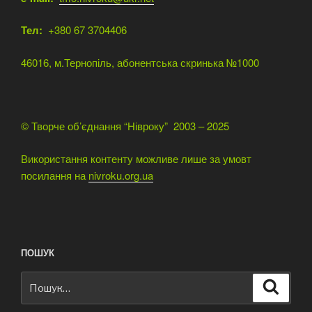
Тел:
+380 67 3704406
46016, м.Тернопіль, абонентська скринька №1000
© Творче об’єднання “Нівроку” 2003 – 2025
Використання контенту можливе лише за умовт
посилання на
nivroku.org.ua
ПОШУК
Пошук
Шукат
за